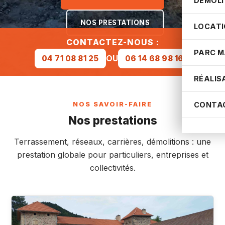
DÉMOLI
NOS PRESTATIONS
LOCATI
CONTACTEZ-NOUS :
PARC M
OU
04 71 08 81 25
06 14 68 98 16
RÉALIS
CONTA
NOS SAVOIR-FAIRE
Nos prestations
Terrassement, réseaux, carrières, démolitions : une
prestation globale pour particuliers, entreprises et
collectivités.