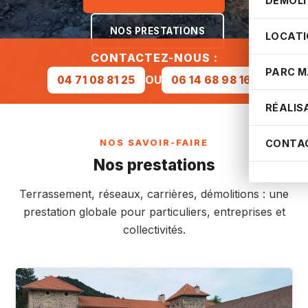
DÉMOLI
NOS PRESTATIONS
LOCATI
CONTACTEZ-NOUS :
PARC M
OU
04 71 08 81 25
06 14 68 98 16
RÉALIS
CONTA
NOS SAVOIR-FAIRE
Nos prestations
Terrassement, réseaux, carrières, démolitions : une
prestation globale pour particuliers, entreprises et
collectivités.