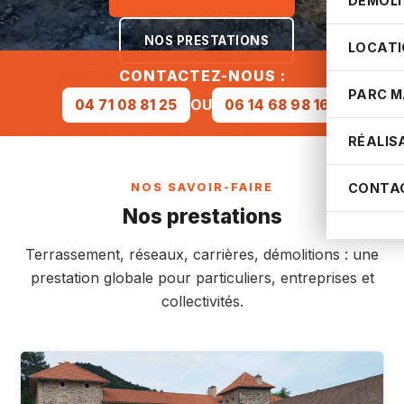
DÉMOLI
NOS PRESTATIONS
LOCATI
CONTACTEZ-NOUS :
PARC M
OU
04 71 08 81 25
06 14 68 98 16
RÉALIS
CONTA
NOS SAVOIR-FAIRE
Nos prestations
Terrassement, réseaux, carrières, démolitions : une
prestation globale pour particuliers, entreprises et
collectivités.