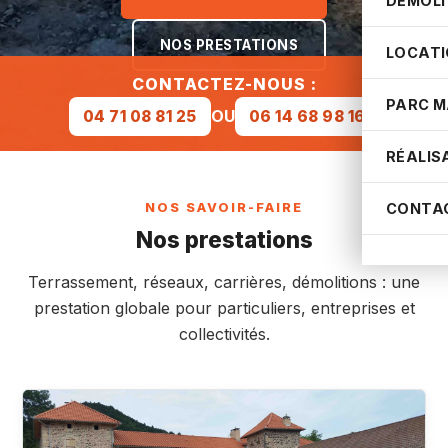
DÉMOLI
NOS PRESTATIONS
LOCATI
CONTACTEZ-NOUS :
PARC M
OU
04 71 08 81 25
06 14 68 98 16
RÉALIS
CONTA
NOS SAVOIR-FAIRE
Nos prestations
Terrassement, réseaux, carrières, démolitions : une
prestation globale pour particuliers, entreprises et
collectivités.