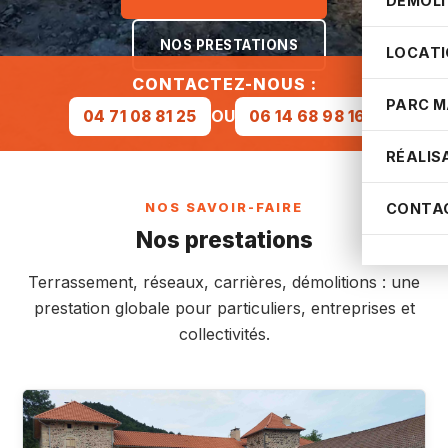
DÉMOLI
NOS PRESTATIONS
LOCATI
CONTACTEZ-NOUS :
PARC M
OU
04 71 08 81 25
06 14 68 98 16
RÉALIS
CONTA
NOS SAVOIR-FAIRE
Nos prestations
Terrassement, réseaux, carrières, démolitions : une
prestation globale pour particuliers, entreprises et
collectivités.