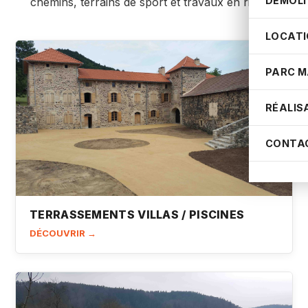
DÉMOLI
chemins, terrains de sport et travaux en rivière.
LOCATI
PARC M
RÉALIS
CONTA
TERRASSEMENTS VILLAS / PISCINES
DÉCOUVRIR →