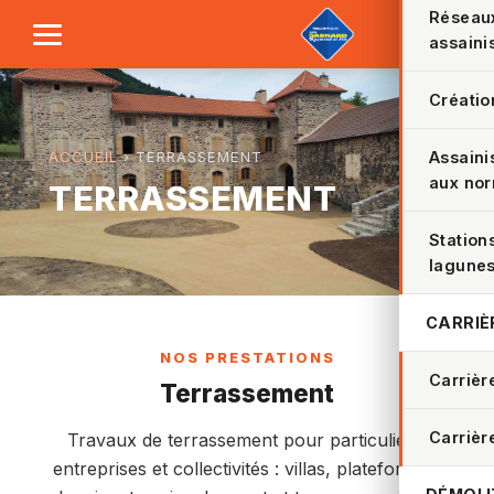
Réseaux
assaini
Créatio
Assaini
ACCUEIL
› TERRASSEMENT
aux no
TERRASSEMENT
Station
lagune
CARRIÈ
NOS PRESTATIONS
Carrièr
Terrassement
Carrièr
Travaux de terrassement pour particuliers,
entreprises et collectivités : villas, plateformes,